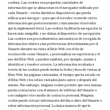
Lunes – viernes: 8:30 – 13:30 / 15:30 – 18:00
cookies. Las cookies son pequeñas cantidades de
Sábados: 8:30 – 13:30
información que se almacenan en el navegador utilizado por
cada Usuario —en los distintos dispositivos que pueda
Contáctanos
utilizar para navegar— para que el servidor recuerde cierta
información que posteriormente y únicamente el servidor
que la implementó leerá. Las cookies facilitan la navegación, la
hacen más amigable, y no dañan el dispositivo de navegación.
Las cookies son procedimientos automáticos de recogida de
información relativa a las preferencias determinadas por el
Usuario durante su visita al Sitio Web con el fin de
reconocerlo como Usuario, y personalizar su experiencia y el
uso del Sitio Web, y pueden también, por ejemplo, ayudar a
identificar y resolver errores. La información recabada a
través de las cookies puede incluir la fecha y hora de visitas al
Sitio Web, las páginas visionadas, el tiempo que ha estado en
Necesarias
el Sitio Web y los sitios visitados justo antes y después del
Estas cookies
no son
mismo. Sin embargo, ninguna cookie permite que esta misma
opcionales.
pueda contactarse con el número de teléfono del Usuario o
Son necesarias
con cualquier otro medio de contacto personal. Ninguna
para que
cookie puede extraer información del disco duro del Usuario o
funcione la
web de forma
robar información personal. La única manera de que la
4 + 0 = ?
correcta. Estas